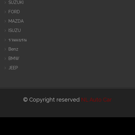
SUZUKI
FORD
MAZDA
ISUZU
รวมแบรน
Benz
BMW
JEEP
© Copyright reserved
NL Auto Car