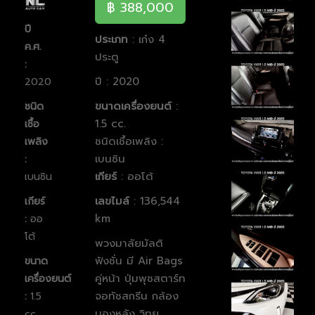
฿ 388,000
ปี
ประเภท
: เก๋ง 4
ค.ศ.
ประตู
:
ปี : 2020
2020
ขนาดเครื่องยนต์
:
ชนิด
1.5 cc.
เชื้อ
ชนิดเชื้อเพลิง :
เพลิง
เบนซิน
:
เกียร์
: ออโต้
เบนซิน
เลขไมล์
: 136,544
เกียร์
km
:
ออ
โต้
พวงมาลัยมัลติ
ฟังชั่น มี Air Bags
ขนาด
คู่หน้า ปุ่มพุชสตาร์ท
เครื่องยนต์
จอทัชสกรีน กล้อง
:
1.5
มองหลัง
วิทยุ
cc.