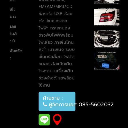
FM/AM/MP3/CD
สี :
ช่องต่อ USB ช่อง
ขาว
ต่อ Aux กระจก
เลข
ไฟฟ้า กระจกมอง
ไมล์
ข้างพับไฟฟ้าพร้อม
:
0
ไฟเลี้ยว ภายในโทน
สีดำ เบาะหนัง ระบบ
จังหวัด
เซ็นทรัลล็อค ไฟตัด
:
หมอก ล้อแม็กเดิม
โรงงาน เครื่องเดิม
ช่วงล่างดี รถพร้อม
ใช้งาน
ฝ่ายขาย :
ผู้จัดการบอส 085-5602032