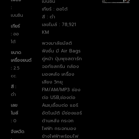
เบนซิน
:
เกียร์ : ออโต้
เบนซิน
สี : ดำ
เลขไมล์ : 78,921
เกียร์
KM
:
ออ
โต้
พวงมาลัยมัลติ
ฟังชั่น มี Air Bags
ขนาด
คู่หน้า ปุ่มพุชสตาร์ท
เครื่องยนต์
จอทัชสกรีน กล้อง
:
2.5
มองหลัง เครื่อง
cc.
เสียง วิทยุ
สี :
FM/AM/MP3 ช่อง
ดำ
ต่อ USB,ช่องต่อ
Aux,เชื่อมต่อ แอร์
เลข
อัตโนมัติ มีช่องแอร์
ไมล์
ด้านหลัง กระจก
:
0
ไฟฟ้า กระจกมอง
จังหวัด
ข้างไฟฟ้าพร้อมไฟ