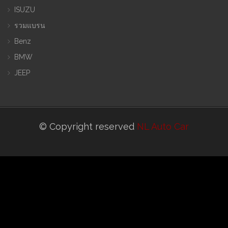
ISUZU
รวมแบรน
Benz
BMW
JEEP
© Copyright reserved
NL Auto Car