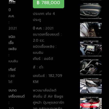
฿ 788,000
ปี
ประเภท เก๋ง 4
ค.ศ.
ประตู
:
2021
ปี ค.ศ. :
2021
ขนาดเครื่องยนต์ :
ชนิด
2.0 cc.
เชื้อ
ชนิดเชื้อเพลิง :
เพลิง
เบนซิน
:
เกียร์ : ออโต้
เบนซิน
สี : ดำ
เกียร์
เลขไมล์ : 182,709
:
ออ
KM
โต้
พวงมาลัยมัลติ
ขนาด
ฟังชั่น มี Air Bags
เครื่องยนต์
คู่หน้า ปุ่มพุชสตาร์ท
:
จอ กล้องมองหลัง
2.0