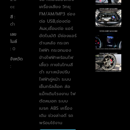
เครื่องเสียง วิทยุ
cc
FM/AM/MP3 ช่อง
สี :
ต่อ USB,ช่องต่อ
ดำ
Aux,เชื่อมต่อ แอร์
เลข
อัตโนมัติ มีช่องแอร์
ไมล์
ด้านหลัง กระจก
:
0
ไฟฟ้า กระจกมอง
ข้างไฟฟ้าพร้อมไฟ
จังหวัด
เลี้ยว ภายในโทนสี
:
ดำ เบาะหนังปรับ
ไฟฟ้าคู่หน้า ระบบ
เซ็นทรัลล็อค ล้อ
แม็กเดิมโรงงาน ไฟ
ตัดหมอก
ระบบ
เบรค ABS
เครื่อง
เดิม ช่วงล่างดี รถ
พร้อมใช้งาน