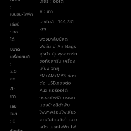
เกียร์ : ออโต้
:
สี : เทา
เบนซิน+ไฟฟ้า
เลขไมล์ : 144,731
เกียร์
km
:
ออ
พวงมาลัยมัลติ
โต้
ฟังชั่น มี Air Bags
ขนาด
คู่หน้า ปุ่มพุชสตาร์ท
เครื่องยนต์
จอทัชสกรีน
เครื่อง
:
เสียง วิทยุ
2.0
FM/AM/MP3 ช่อง
cc
ต่อ USB,ช่องต่อ
สี :
Aux แอร์ออโต้
เทา
กระจกไฟฟ้า กระจก
มองข้างสีดำพับ
เลข
ไฟฟ้าพร้อมไฟเลี้ยว
ไมล์
ภายในโทนสีดำ เบาะ
:
0
หนัง เบรคไฟฟ้า ไฟ