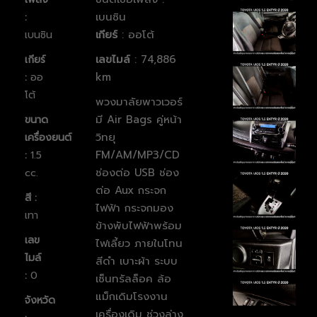
เบนซิน
:
เกียร์
: ออโต้
เบนซิน
เลขไมล์
: 74,886
เกียร์
km
:
ออ
โต้
พวงมาลัยพาวเวอร์
มี Air Bags คู่หน้า
ขนาด
วิทยุ
เครื่องยนต์
FM/AM/MP3/CD
:
1.5
ช่องต่อ USB ช่อง
cc.
ต่อ Aux กระจก
สี :
ไฟฟ้า กระจกมอง
เทา
ข้างพับไฟฟ้าพร้อม
เลข
ไฟเลี้ยว ภายในโทน
ไมล์
สีดำ เบาะผ้า ระบบ
:
0
เซ็นทรัลล็อค ล้อ
แม็กเดิมโรงงาน
จังหวัด
เครื่องเดิม ช่วงล่าง