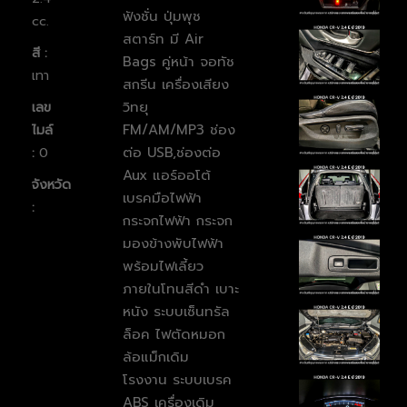
ฟังชั่น ปุ่มพุช
cc.
สตาร์ท มี Air
สี :
Bags คู่หน้า จอทัช
เทา
สกรีน
เครื่องเสียง
วิทยุ
เลข
FM/AM/MP3 ช่อง
ไมล์
ต่อ USB,ช่องต่อ
:
0
Aux แอร์ออโต้
จังหวัด
เบรคมือไฟฟ้า
:
กระจกไฟฟ้า กระจก
มองข้างพับไฟฟ้า
พร้อมไฟเลี้ยว
ภายในโทนสีดำ เบาะ
หนัง ระบบเซ็นทรัล
ล็อค ไฟตัดหมอก
ล้อแม็กเดิม
โรงงาน
ระบบเบรค
ABS
เครื่องเดิม