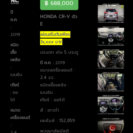
฿ 688,000
ปี
HONDA CR-V ตัว
ค.ศ.
E
:
ผ่อนเริ่มต้นเพียง
2019
1x,xxx บาท
ชนิด
ประเภท เก๋ง 5 ประตู
เชื้อ
เพลิง
ปี ค.ศ. :
2019
:
ขนาดเครื่องยนต์ :
เบนซิน
2.4 cc.
ชนิดเชื้อเพลิง :
เกียร์
เบนซิน
:
ออ
เกียร์ : ออโต้
โต้
สี : เทาดำ
ขนาด
เครื่องยนต์
เลขไมล์ : 152,859
:
พวงมาลัยมัลติ
2.4