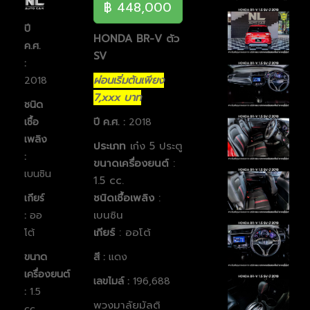
฿ 448,000
ปี
HONDA BR-V ตัว
ค.ศ.
SV
:
ผ่อนเริ่มต้นเพียง
2018
7,xxx บาท
ชนิด
เชื้อ
ปี ค.ศ. :
2018
เพลิง
ประเภท
เก๋ง 5 ประตู
:
ขนาดเครื่องยนต์
:
เบนซิน
1.5 cc.
ชนิดเชื้อเพลิง
:
เกียร์
เบนซิน
:
ออ
เกียร์
: ออโต้
โต้
ขนาด
สี :
แดง
เครื่องยนต์
เลขไมล์ :
196,688
:
1.5
พวงมาลัยมัลติ
cc.