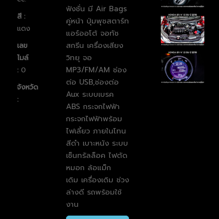
ฟังชั่น มี Air Bags
สี :
คู่หน้า ปุ่มพุชสตาร์ท
แดง
แอร์ออโต้ จอทัช
สกรีน
เครื่องเสียง
เลข
วิทยุ จอ
ไมล์
MP3/FM/AM ช่อง
:
0
ต่อ USB,ช่องต่อ
จังหวัด
Aux ระบบเบรค
:
ABS กระจกไฟฟ้า
กระจกไฟฟ้าพร้อม
ไฟเลี้ยว ภายในโทน
สีดำ เบาะหนัง ระบบ
เซ็นทรัลล็อค ไฟตัด
หมอก ล้อแม็ก
เดิม เครื่องเดิม ช่วง
ล่างดี รถพร้อมใช้
งาน