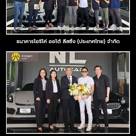
ธนาคารโอริโค่ ออโต้ ลีสซิ่ง (ประเทศไทย) จำกัด