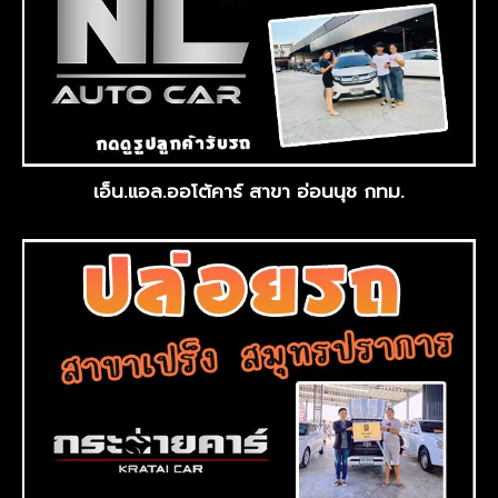
เอ็น.แอล.ออโต้คาร์ สาขา อ่อนนุช กทม.